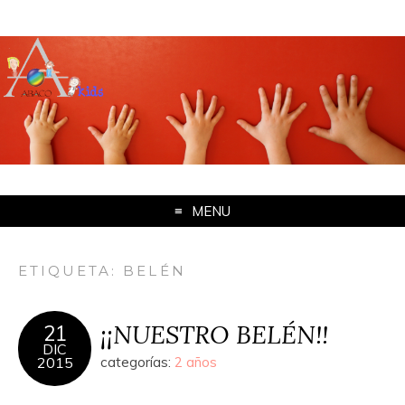
MENU
ETIQUETA: BELÉN
¡¡NUESTRO BELÉN!!
21
DIC
2015
categorías:
2 años