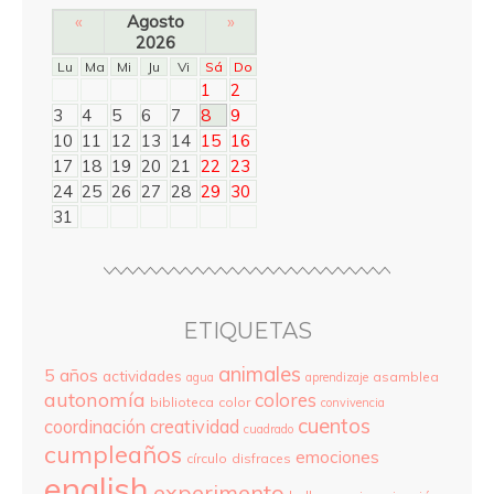
«
Agosto
»
2026
Lu
Ma
Mi
Ju
Vi
Sá
Do
1
2
3
4
5
6
7
8
9
10
11
12
13
14
15
16
17
18
19
20
21
22
23
24
25
26
27
28
29
30
31
ETIQUETAS
animales
5 años
actividades
asamblea
agua
aprendizaje
autonomía
colores
biblioteca
color
convivencia
cuentos
coordinación
creatividad
cuadrado
cumpleaños
emociones
círculo
disfraces
english
experimento