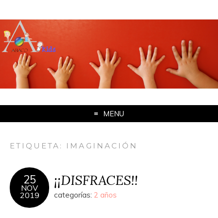
MENU
ETIQUETA: IMAGINACIÓN
¡¡DISFRACES!!
25
NOV
2019
categorías:
2 años