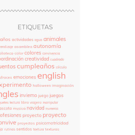
ETIQUETAS
animales
 años
actividades
agua
autonomía
asamblea
rendizaje
colores
blioteca
color
convivencia
oordinación
creatividad
cuadrado
cumpleaños
uentos
círculo
english
emociones
sfraces
xperimento
halloween
imaginación
ngles
invierno
juegos
juego
libro viajero
guetes
lectura
manipular
navidad
ascota
musica
numeros
proyecto
rofesiones
proyecto
onvive
psicomotricidad
proyectos
jo
sentidos
texturas
rutinas
textura