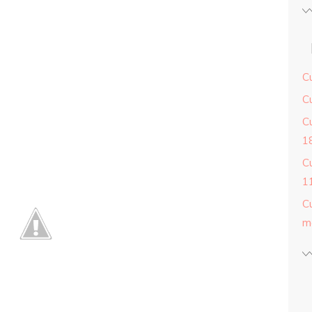
C
C
C
18
C
11
C
m