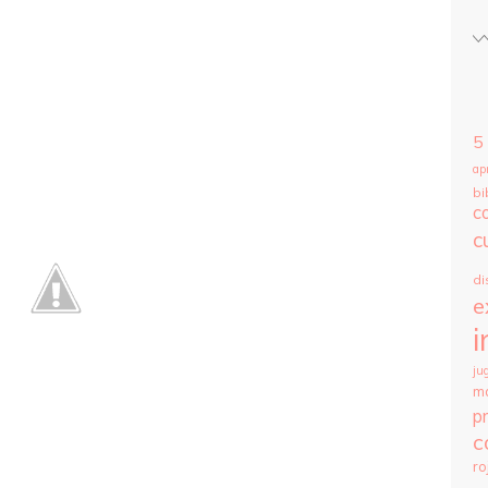
5
ap
bi
c
c
di
e
i
ju
m
p
c
ro