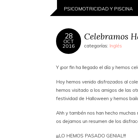
PSICOMOTRICIDAD Y PISCINA
Celebramos H
28
OCT
2016
categorías:
Inglés
Y ¡por fin ha llegado el día y hemos c
Hoy hemos venido disfrazados al cole,
hemos visitado a los amigos de las ot
festividad de Halloween y hemos bai
Ahh y tambén nos han hecho muchas m
os dejamos un resumen de los disfrac
¡¡¡LO HEMOS PASADO GENIAL!!!