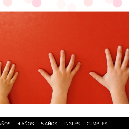
AÑOS
4 AÑOS
5 AÑOS
INGLÉS
CUMPLES