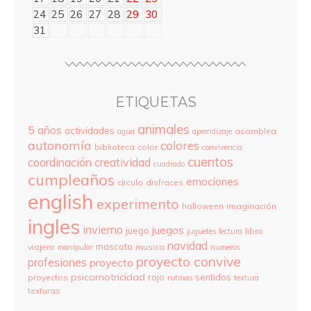
24
25
26
27
28
29
30
31
ETIQUETAS
animales
5 años
actividades
asamblea
agua
aprendizaje
autonomía
colores
biblioteca
color
convivencia
cuentos
coordinación
creatividad
cuadrado
cumpleaños
emociones
círculo
disfraces
english
experimento
halloween
imaginación
ingles
invierno
juegos
juego
libro
juguetes
lectura
navidad
mascota
viajero
musica
manipular
numeros
proyecto convive
profesiones
proyecto
psicomotricidad
rojo
sentidos
proyectos
rutinas
textura
texturas