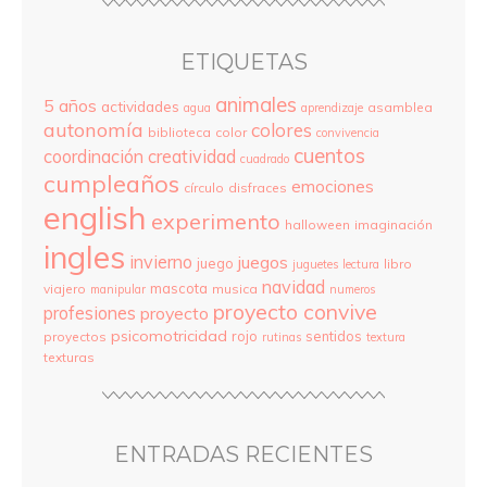
ETIQUETAS
animales
5 años
actividades
asamblea
agua
aprendizaje
autonomía
colores
biblioteca
color
convivencia
cuentos
coordinación
creatividad
cuadrado
cumpleaños
emociones
círculo
disfraces
english
experimento
halloween
imaginación
ingles
invierno
juegos
juego
libro
juguetes
lectura
navidad
mascota
viajero
musica
manipular
numeros
proyecto convive
profesiones
proyecto
psicomotricidad
rojo
sentidos
proyectos
rutinas
textura
texturas
ENTRADAS RECIENTES