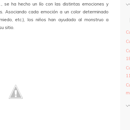
…, se ha hecho un lío con las distintas emociones y
as. Asociando cada emoción a un color determinado
o-miedo, etc.), los niños han ayudado al monstruo a
u sitio.
C
C
C
18
C
11
C
m