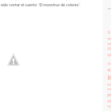
sido contar el cuento “El monstruo de colores”.
5
ap
bi
c
c
di
e
i
ju
m
p
c
ro