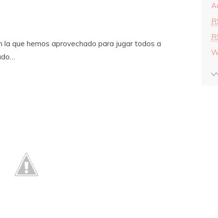
A
R
R
en la que hemos aprovechado para jugar todos a
W
fado…