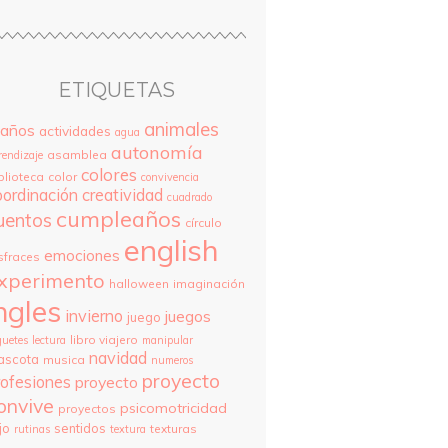
ETIQUETAS
animales
 años
actividades
agua
autonomía
asamblea
rendizaje
colores
blioteca
color
convivencia
oordinación
creatividad
cuadrado
cumpleaños
uentos
círculo
english
emociones
sfraces
xperimento
halloween
imaginación
ngles
invierno
juegos
juego
libro viajero
guetes
lectura
manipular
navidad
ascota
musica
numeros
proyecto
rofesiones
proyecto
onvive
psicomotricidad
proyectos
jo
sentidos
texturas
rutinas
textura