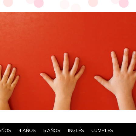
AÑOS
4 AÑOS
5 AÑOS
INGLÉS
CUMPLES