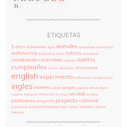
31
ETIQUETAS
animales
5 años
actividades
asamblea
agua
aprendizaje
autonomía
colores
biblioteca
color
convivencia
cuentos
coordinación
creatividad
cuadrado
cumpleaños
emociones
círculo
disfraces
english
experimento
halloween
imaginación
ingles
invierno
juegos
juego
libro
juguetes
lectura
navidad
mascota
viajero
musica
manipular
numeros
proyecto convive
profesiones
proyecto
psicomotricidad
rojo
sentidos
proyectos
rutinas
textura
texturas