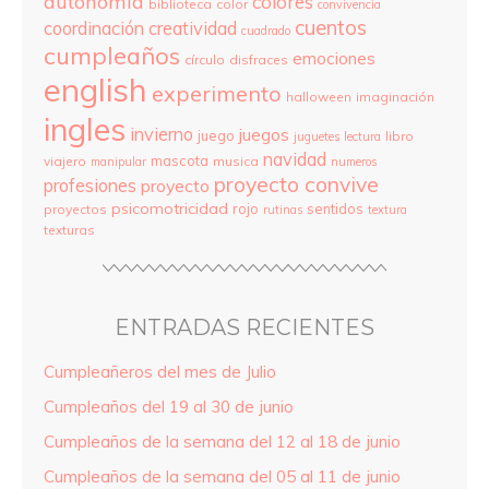
autonomía
colores
biblioteca
color
convivencia
cuentos
coordinación
creatividad
cuadrado
cumpleaños
emociones
círculo
disfraces
english
experimento
halloween
imaginación
ingles
invierno
juegos
juego
libro
juguetes
lectura
navidad
mascota
viajero
musica
manipular
numeros
proyecto convive
profesiones
proyecto
psicomotricidad
rojo
sentidos
proyectos
rutinas
textura
texturas
ENTRADAS RECIENTES
Cumpleañeros del mes de Julio
Cumpleaños del 19 al 30 de junio
Cumpleaños de la semana del 12 al 18 de junio
Cumpleaños de la semana del 05 al 11 de junio