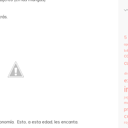
rás.
5
ap
bi
c
c
di
e
i
ju
m
p
c
onomía. Esto, a esta edad, les encanta.
ro