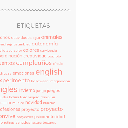
ETIQUETAS
animales
 años
actividades
agua
autonomía
asamblea
rendizaje
colores
blioteca
color
convivencia
oordinación
creatividad
cuadrado
cumpleaños
uentos
círculo
english
emociones
sfraces
xperimento
halloween
imaginación
ngles
invierno
juegos
juego
libro viajero
guetes
lectura
manipular
navidad
ascota
musica
numeros
proyecto
rofesiones
proyecto
onvive
psicomotricidad
proyectos
jo
sentidos
texturas
rutinas
textura