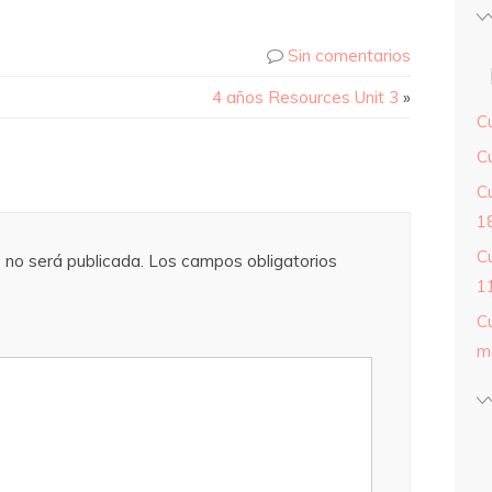
Sin comentarios
4 años Resources Unit 3
»
C
C
C
18
C
 no será publicada.
Los campos obligatorios
11
C
m