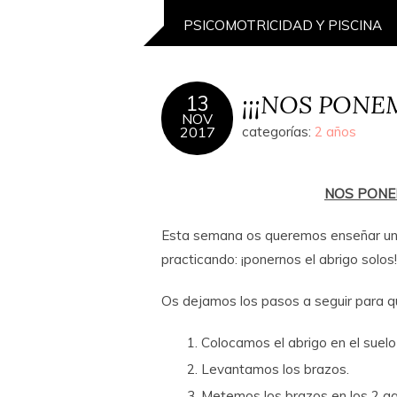
PSICOMOTRICIDAD Y PISCINA
¡¡¡NOS PONE
13
NOV
2017
categorías:
2 años
NOS PONE
Esta semana os queremos enseñar un
practicando: ¡ponernos el abrigo solos!
Os dejamos los pasos a seguir para qu
Colocamos el abrigo en el suelo 
Levantamos los brazos.
Metemos los brazos en los 2 ag