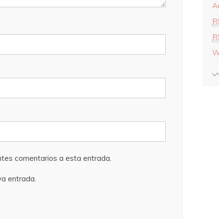
A
R
R
W
entes comentarios a esta entrada.
va entrada.