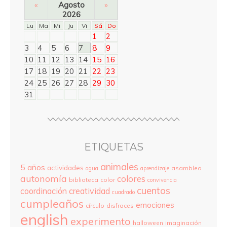
«
Agosto
»
2026
Lu
Ma
Mi
Ju
Vi
Sá
Do
1
2
3
4
5
6
7
8
9
10
11
12
13
14
15
16
17
18
19
20
21
22
23
24
25
26
27
28
29
30
31
ETIQUETAS
animales
5 años
actividades
asamblea
agua
aprendizaje
autonomía
colores
biblioteca
color
convivencia
cuentos
coordinación
creatividad
cuadrado
cumpleaños
emociones
círculo
disfraces
english
experimento
halloween
imaginación