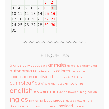
1
2
3
4
5
6
7
8
9
10
11
12
13
14
15
16
17
18
19
20
21
22
23
24
25
26
27
28
29
30
31
ETIQUETAS
animales
5 años
actividades
asamblea
agua
aprendizaje
autonomía
colores
biblioteca
color
convivencia
cuentos
coordinación
creatividad
cuadrado
cumpleaños
emociones
círculo
disfraces
english
experimento
halloween
imaginación
ingles
invierno
juegos
juego
libro
juguetes
lectura
navidad
mascota
viajero
musica
manipular
numeros