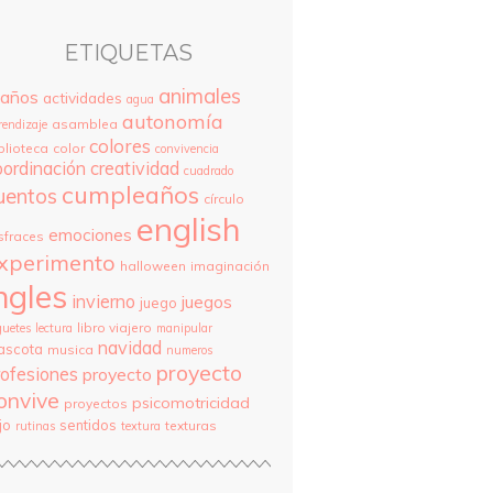
ETIQUETAS
animales
 años
actividades
agua
autonomía
asamblea
rendizaje
colores
blioteca
color
convivencia
oordinación
creatividad
cuadrado
cumpleaños
uentos
círculo
english
emociones
sfraces
xperimento
halloween
imaginación
ngles
invierno
juegos
juego
libro viajero
guetes
lectura
manipular
navidad
ascota
musica
numeros
proyecto
rofesiones
proyecto
onvive
psicomotricidad
proyectos
jo
sentidos
texturas
rutinas
textura