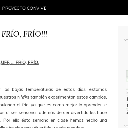
PROYECTO CONVIVE
. FRÍO, FRÍO!!!
,UFF, … FRÍO, FRÍO.
 las bajas temperaturas de estos días, estamos
, nuestros niñ@s también experimentan estos cambios,
ulando el frío, ya que es como mejor lo aprenden e
los al ser sensorial, además de ser divertido les hace
o. Por ello ésta semana en clase hemos hecho una
ellos ha sido muy divertida y enriquecedora.